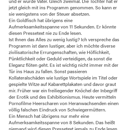
und er wurde Vater. Gleich zweimal. Die Töchter hat er
jetzt gleich mit ins Programm genommen. So kann er
sie wenigstens von der Steuer absetzen.
Ein Goldfisch hat übrigens eine
Aufmerksamkeitsspanne von 11 Sekunden. Er könnte
diesen Pressetext nie zu Ende lesen.
Ist Ihnen das Alles zu wenig lustig? Ich verspreche das
Programm ist dann lustiger, aber ich möchte diverse
zivilisatorische Errungenschaften, wie Höflichkeit,
Pünktlichkeit oder Geduld verteidigen, da sonst die
Eleganz flöten geht. Es ist wichtig nicht immer mit der
Tür ins Haus zu fallen. Sonst passieren
Kollateralschäden wie lustige Wortspiele im Titel oder
gespielte Witze auf Kabarettplakaten und davor graut
mir. Früher war ein freiliegender Knöchel der Inbegriff
der Erotik und des Exhibitionismus. Heute vermitteln
Pornofilme Heerscharen von Heranwachsenden einen
völlig falschen Eindruck von Schwiegermüttern.
Ein Mensch hat übrigens nur mehr eine
Aufmerksamkeitsspanne von 8 Sekunden. Das heißt
niemand wird diesen Pressetext jemals zu Ende lesen.