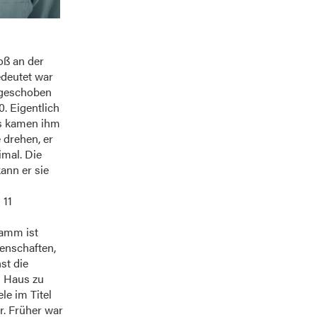
oß an der
edeutet war
fgeschoben
0. Eigentlich
Es kamen ihm
 drehen, er
imal. Die
ann er sie
 11
ramm ist
genschaften,
st die
s Haus zu
le im Titel
r. Früher war