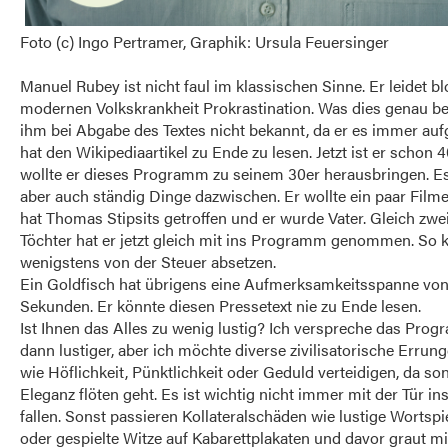
Foto (c) Ingo Pertramer, Graphik: Ursula Feuersinger
Manuel Rubey ist nicht faul im klassischen Sinne. Er leidet bl
modernen Volkskrankheit Prokrastination. Was dies genau b
ihm bei Abgabe des Textes nicht bekannt, da er es immer au
hat den Wikipediaartikel zu Ende zu lesen. Jetzt ist er schon 4
wollte er dieses Programm zu seinem 30er herausbringen. 
aber auch ständig Dinge dazwischen. Er wollte ein paar Filme
hat Thomas Stipsits getroffen und er wurde Vater. Gleich zwe
Töchter hat er jetzt gleich mit ins Programm genommen. So k
wenigstens von der Steuer absetzen.
Ein Goldfisch hat übrigens eine Aufmerksamkeitsspanne von
Sekunden. Er könnte diesen Pressetext nie zu Ende lesen.
Ist Ihnen das Alles zu wenig lustig? Ich verspreche das Prog
dann lustiger, aber ich möchte diverse zivilisatorische Errun
wie Höflichkeit, Pünktlichkeit oder Geduld verteidigen, da son
Eleganz flöten geht. Es ist wichtig nicht immer mit der Tür in
fallen. Sonst passieren Kollateralschäden wie lustige Wortspie
oder gespielte Witze auf Kabarettplakaten und davor graut mi