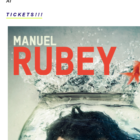
AT
T I C K E T S ! ! !