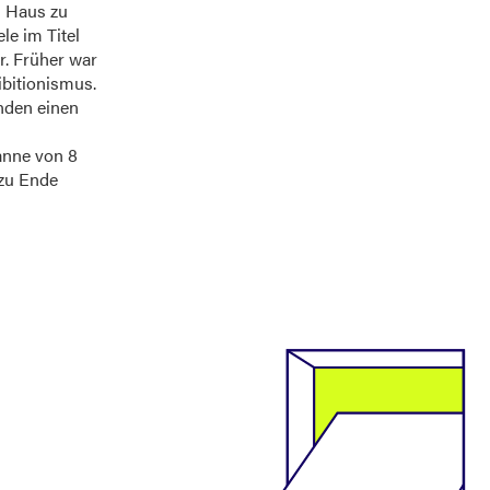
s Haus zu
le im Titel
r. Früher war
ibitionismus.
nden einen
anne von 8
 zu Ende