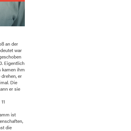
oß an der
edeutet war
fgeschoben
0. Eigentlich
Es kamen ihm
 drehen, er
imal. Die
ann er sie
 11
ramm ist
genschaften,
st die