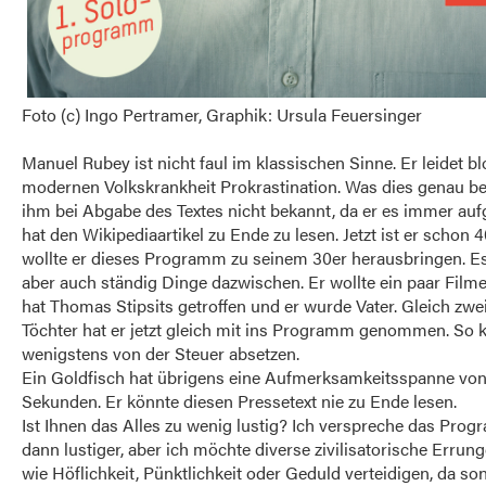
Foto (c) Ingo Pertramer, Graphik: Ursula Feuersinger
Manuel Rubey ist nicht faul im klassischen Sinne. Er leidet bl
modernen Volkskrankheit Prokrastination. Was dies genau b
ihm bei Abgabe des Textes nicht bekannt, da er es immer au
hat den Wikipediaartikel zu Ende zu lesen. Jetzt ist er schon 4
wollte er dieses Programm zu seinem 30er herausbringen. 
aber auch ständig Dinge dazwischen. Er wollte ein paar Filme
hat Thomas Stipsits getroffen und er wurde Vater. Gleich zwe
Töchter hat er jetzt gleich mit ins Programm genommen. So k
wenigstens von der Steuer absetzen.
Ein Goldfisch hat übrigens eine Aufmerksamkeitsspanne von
Sekunden. Er könnte diesen Pressetext nie zu Ende lesen.
Ist Ihnen das Alles zu wenig lustig? Ich verspreche das Prog
dann lustiger, aber ich möchte diverse zivilisatorische Errun
wie Höflichkeit, Pünktlichkeit oder Geduld verteidigen, da son