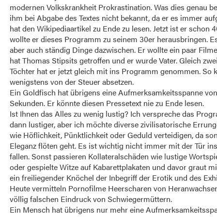
modernen Volkskrankheit Prokrastination. Was dies genau b
ihm bei Abgabe des Textes nicht bekannt, da er es immer au
hat den Wikipediaartikel zu Ende zu lesen. Jetzt ist er schon 4
wollte er dieses Programm zu seinem 30er herausbringen. 
aber auch ständig Dinge dazwischen. Er wollte ein paar Filme
hat Thomas Stipsits getroffen und er wurde Vater. Gleich zwe
Töchter hat er jetzt gleich mit ins Programm genommen. So k
wenigstens von der Steuer absetzen.
Ein Goldfisch hat übrigens eine Aufmerksamkeitsspanne von
Sekunden. Er könnte diesen Pressetext nie zu Ende lesen.
Ist Ihnen das Alles zu wenig lustig? Ich verspreche das Prog
dann lustiger, aber ich möchte diverse zivilisatorische Errun
wie Höflichkeit, Pünktlichkeit oder Geduld verteidigen, da son
Eleganz flöten geht. Es ist wichtig nicht immer mit der Tür in
fallen. Sonst passieren Kollateralschäden wie lustige Wortspie
oder gespielte Witze auf Kabarettplakaten und davor graut mi
ein freiliegender Knöchel der Inbegriff der Erotik und des Exh
Heute vermitteln Pornofilme Heerscharen von Heranwachse
völlig falschen Eindruck von Schwiegermüttern.
Ein Mensch hat übrigens nur mehr eine Aufmerksamkeitssp