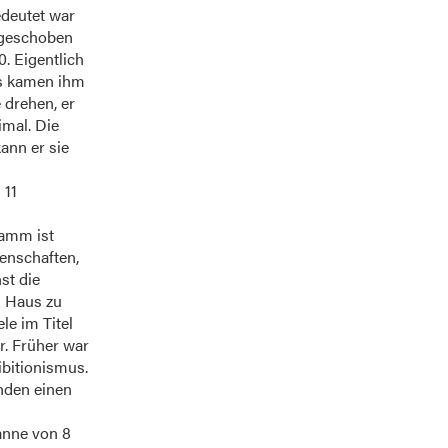
edeutet war
fgeschoben
0. Eigentlich
Es kamen ihm
 drehen, er
imal. Die
ann er sie
 11
ramm ist
genschaften,
st die
s Haus zu
le im Titel
r. Früher war
ibitionismus.
nden einen
anne von 8