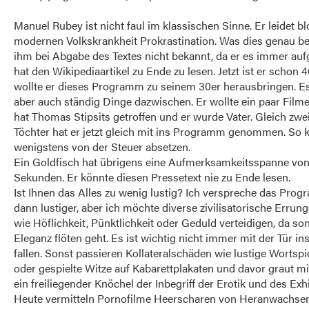
Manuel Rubey ist nicht faul im klassischen Sinne. Er leidet bl
modernen Volkskrankheit Prokrastination. Was dies genau b
ihm bei Abgabe des Textes nicht bekannt, da er es immer au
hat den Wikipediaartikel zu Ende zu lesen. Jetzt ist er schon 4
wollte er dieses Programm zu seinem 30er herausbringen. 
aber auch ständig Dinge dazwischen. Er wollte ein paar Filme
hat Thomas Stipsits getroffen und er wurde Vater. Gleich zwe
Töchter hat er jetzt gleich mit ins Programm genommen. So k
wenigstens von der Steuer absetzen.
Ein Goldfisch hat übrigens eine Aufmerksamkeitsspanne von
Sekunden. Er könnte diesen Pressetext nie zu Ende lesen.
Ist Ihnen das Alles zu wenig lustig? Ich verspreche das Prog
dann lustiger, aber ich möchte diverse zivilisatorische Errun
wie Höflichkeit, Pünktlichkeit oder Geduld verteidigen, da son
Eleganz flöten geht. Es ist wichtig nicht immer mit der Tür in
fallen. Sonst passieren Kollateralschäden wie lustige Wortspie
oder gespielte Witze auf Kabarettplakaten und davor graut mi
ein freiliegender Knöchel der Inbegriff der Erotik und des Exh
Heute vermitteln Pornofilme Heerscharen von Heranwachse