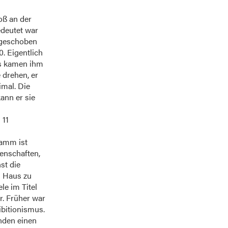
oß an der
edeutet war
fgeschoben
0. Eigentlich
Es kamen ihm
 drehen, er
imal. Die
ann er sie
 11
ramm ist
genschaften,
st die
s Haus zu
le im Titel
r. Früher war
ibitionismus.
nden einen