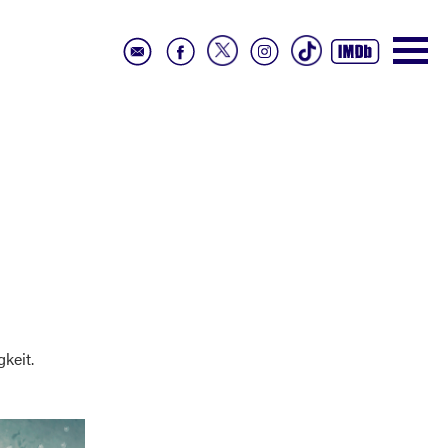
keit.