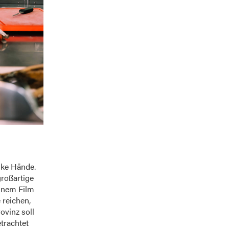
ke Hände.
großartige
einem Film
 reichen,
ovinz soll
trachtet