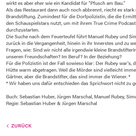
wirkt es aber eher wie ein Kandidat für "Pfusch am Bau."
Als das Restaurant dann auch noch abbrennt, riecht es stark
Brandstiftung. Zumindest für die Dorfpolizistin, die die Ermit
den Schauspielstars nutzt, um mit ihrem True Crime Podcast
durchzustarten.
Die Suche nach dem Feuerteufel führt Manuel Rubey und S
zurück in die Vergangenheit, hinein in ihr Innerstes und zu w
Fragen, wie: Sind wir nicht alle irgendwie kleine BrandstifterI
unseren Freundschaften? Im Beruf? In der Beziehung?
Für die Polizistin ist der Fall sowieso klar: Der Rubey war's, d
Hütte warm abgetragen. Weil die Mörder sind vielleicht imme
Gärtner, aber die Brandstifter, das sind immer die Wiener. *
* Wir haben uns dafür entschieden das Sprichwort nicht zu g
Buch: Sebastian Huber, Jürgen Marschal, Manuel Rubey, Si
Regie: Sebastian Huber & Jürgen Marschal
ZURÜCK