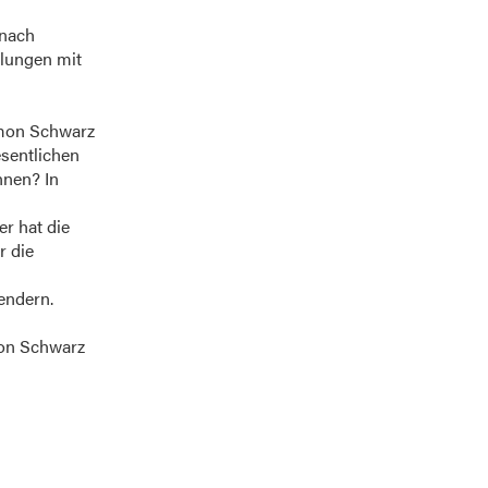
 nach
tlungen mit
imon Schwarz
esentlichen
nnen? In
er hat die
r die
endern.
mon Schwarz