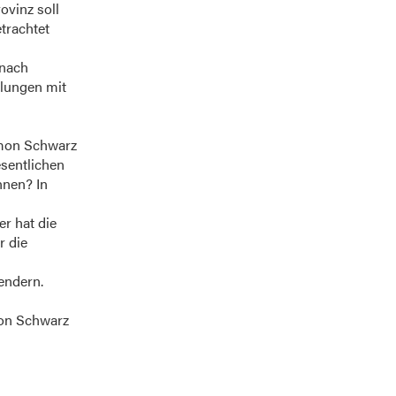
ovinz soll
trachtet
 nach
tlungen mit
imon Schwarz
esentlichen
nnen? In
er hat die
r die
endern.
mon Schwarz