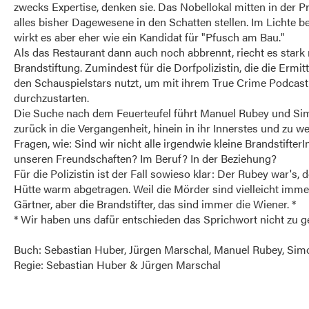
zwecks Expertise, denken sie. Das Nobellokal mitten in der Pr
alles bisher Dagewesene in den Schatten stellen. Im Lichte be
wirkt es aber eher wie ein Kandidat für "Pfusch am Bau."
Als das Restaurant dann auch noch abbrennt, riecht es stark
Brandstiftung. Zumindest für die Dorfpolizistin, die die Ermit
den Schauspielstars nutzt, um mit ihrem True Crime Podcast
durchzustarten.
Die Suche nach dem Feuerteufel führt Manuel Rubey und S
zurück in die Vergangenheit, hinein in ihr Innerstes und zu w
Fragen, wie: Sind wir nicht alle irgendwie kleine BrandstifterI
unseren Freundschaften? Im Beruf? In der Beziehung?
Für die Polizistin ist der Fall sowieso klar: Der Rubey war's, d
Hütte warm abgetragen. Weil die Mörder sind vielleicht imme
Gärtner, aber die Brandstifter, das sind immer die Wiener. *
* Wir haben uns dafür entschieden das Sprichwort nicht zu g
Buch: Sebastian Huber, Jürgen Marschal, Manuel Rubey, Si
Regie: Sebastian Huber & Jürgen Marschal