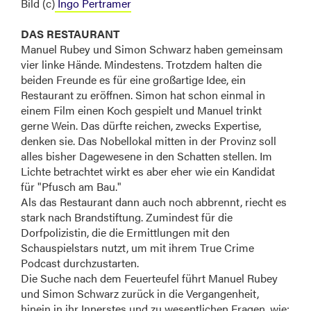
Bild (c)
Ingo Pertramer
DAS RESTAURANT
Manuel Rubey und Simon Schwarz haben gemeinsam
vier linke Hände. Mindestens. Trotzdem halten die
beiden Freunde es für eine großartige Idee, ein
Restaurant zu eröffnen. Simon hat schon einmal in
einem Film einen Koch gespielt und Manuel trinkt
gerne Wein. Das dürfte reichen, zwecks Expertise,
denken sie. Das Nobellokal mitten in der Provinz soll
alles bisher Dagewesene in den Schatten stellen. Im
Lichte betrachtet wirkt es aber eher wie ein Kandidat
für "Pfusch am Bau."
Als das Restaurant dann auch noch abbrennt, riecht es
stark nach Brandstiftung. Zumindest für die
Dorfpolizistin, die die Ermittlungen mit den
Schauspielstars nutzt, um mit ihrem True Crime
Podcast durchzustarten.
Die Suche nach dem Feuerteufel führt Manuel Rubey
und Simon Schwarz zurück in die Vergangenheit,
hinein in ihr Innerstes und zu wesentlichen Fragen, wie: