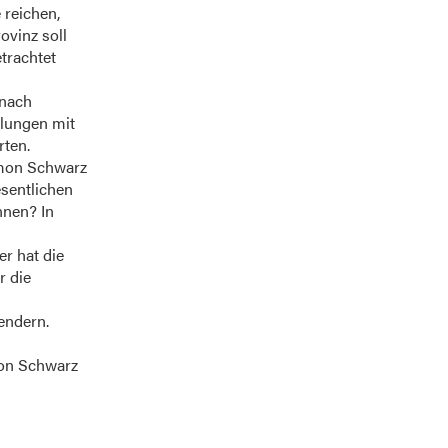
 reichen,
ovinz soll
trachtet
 nach
tlungen mit
rten.
imon Schwarz
esentlichen
nnen? In
er hat die
r die
endern.
mon Schwarz