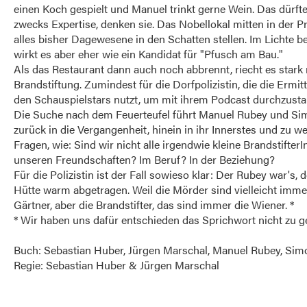
einen Koch gespielt und Manuel trinkt gerne Wein. Das dürfte
zwecks Expertise, denken sie. Das Nobellokal mitten in der Pr
alles bisher Dagewesene in den Schatten stellen. Im Lichte be
wirkt es aber eher wie ein Kandidat für "Pfusch am Bau."
Als das Restaurant dann auch noch abbrennt, riecht es stark
Brandstiftung. Zumindest für die Dorfpolizistin, die die Ermit
den Schauspielstars nutzt, um mit ihrem Podcast durchzusta
Die Suche nach dem Feuerteufel führt Manuel Rubey und S
zurück in die Vergangenheit, hinein in ihr Innerstes und zu w
Fragen, wie: Sind wir nicht alle irgendwie kleine BrandstifterI
unseren Freundschaften? Im Beruf? In der Beziehung?
Für die Polizistin ist der Fall sowieso klar: Der Rubey war's, d
Hütte warm abgetragen. Weil die Mörder sind vielleicht imme
Gärtner, aber die Brandstifter, das sind immer die Wiener. *
* Wir haben uns dafür entschieden das Sprichwort nicht zu g
Buch: Sebastian Huber, Jürgen Marschal, Manuel Rubey, Si
Regie: Sebastian Huber & Jürgen Marschal