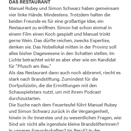
DAS RESTAURANT
Manuel Rubey und Simon Schwarz haben gemeinsam
vier linke Hände. Mindestens. Trotzdem halten die
beiden Freunde es für eine großartige Idee, ein
Restaurant zu eröffnen. Simon hat schon einmal in
einem Film einen Koch gespielt und Manuel trinkt
gerne Wein. Das dürfte reichen, zwecks Expertise,
denken sie. Das Nobellokal mitten in der Provinz soll
alles bisher Dagewesene in den Schatten stellen. Im
Lichte betrachtet wirkt es aber eher wie ein Kandidat
für "Pfusch am Bau."
Als das Restaurant dann auch noch abbrennt, riecht es
stark nach Brandstiftung. Zumindest für die
Dorfpolizistin, die die Ermittlungen mit den
Schauspielstars nutzt, um mit ihrem Podcast
durchzustarten.
Die Suche nach dem Feuerteufel führt Manuel Rubey
und Simon Schwarz zurück in die Vergangenheit,
hinein in ihr Innerstes und zu wesentlichen Fragen, wie:
Sind wir nicht alle irgendwie kleine BrandstifterInnen?
In unseren Freundschaften? Im Beruf? In der