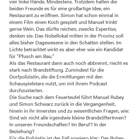
vier linke Hände. Mindestens. Trotzdem halten die
beiden Freunde es für eine großartige Idee, ein
Restaurant zu eröffnen. Simon hat schon einmal in
einem Film einen Koch gespielt und Manuel trinkt
gerne Wein. Das dürfte reichen, zwecks Expertise,
denken sie. Das Nobellokal mitten in der Provinz soll
alles bisher Dagewesene in den Schatten stellen. Im
Lichte betrachtet wirkt es aber eher wie ein Kandidat
für "Pfusch am Bau."
Als das Restaurant dann auch noch abbrennt, riecht es
stark nach Brandstiftung. Zumindest für die
Dorfpolizistin, die die Ermittlungen mit den
Schauspielstars nutzt, um mit ihrem Podcast
durchzustarten.
Die Suche nach dem Feuerteufel führt Manuel Rubey
und Simon Schwarz zurück in die Vergangenheit,
hinein in ihr Innerstes und zu wesentlichen Fragen, wie:
Sind wir nicht alle irgendwie kleine BrandstifterInnen?
In unseren Freundschaften? Im Beruf? In der
Beziehung?
Für die Polizistin ist der Fall sowieso klar: Der Rubey